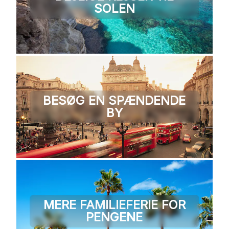
SOLEN
BESØG EN SPÆNDENDE
BY
MERE FAMILIEFERIE FOR
PENGENE