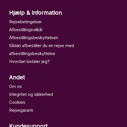
Hjælp & information
Rejsebetingelser
Afbestillingsvilkår
Afbestillingsbeskyttelsen
Sådan afbestiller du en rejse med
afbestillingsbeskyttelse
Hvordan betaler jeg?
Andet
Om os
Integritet og sikkerhed
Cookies
Rejsegaranti
Contact
Kundesupport