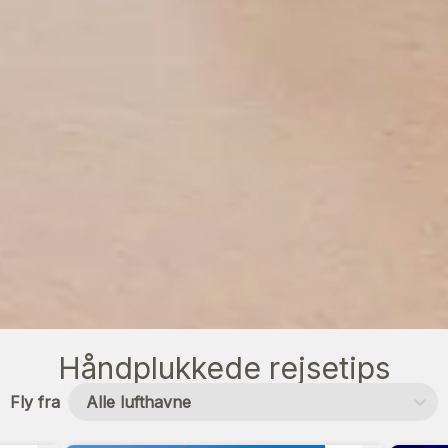
Håndplukkede rejsetips
Fly fra
Alle lufthavne